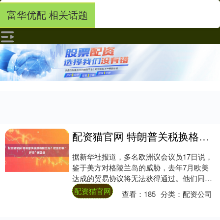
富华优配 相关话题
配资猫官网 特朗普关税换格陵兰岛？欧盟打响“护岛”保卫战
据新华社报道，多名欧洲议会议员17日说，
鉴于美方对格陵兰岛的威胁，去年7月欧美
达成的贸易协议将无法获得通过。他们同时
呼吁使用反胁迫工具回应美国加征关税。 美
配资猫官网
查看：
185
分类：
配资公司
国总....