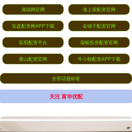
满瑞网官网
涨上策配资官网
实盘配资网APP下载
金铺子配资官网
富阳配资平台
瑞银投资配资官网
唐山配资官网
牛小散配资APP下载
全部话题标签
关注 富华优配