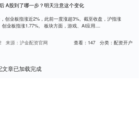
后 A股到了哪一步？明天注意这个变化
拉升，创业板指涨近2%，此前一度涨超3%。截至收盘，沪指涨
%，创业板指涨1.77%。 板块方面，游戏、AI应用....
2
来源：沪金配资官网
查看：
147
分类：
配资开户
配文章已加载完成