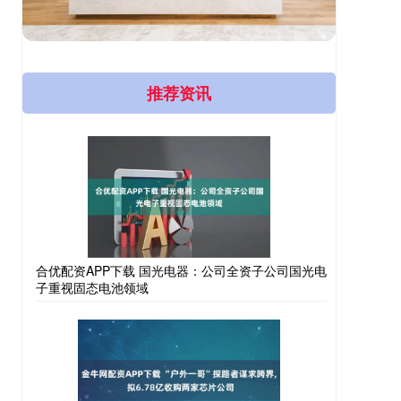
推荐资讯
合优配资APP下载 国光电器：公司全资子公司国光电
子重视固态电池领域