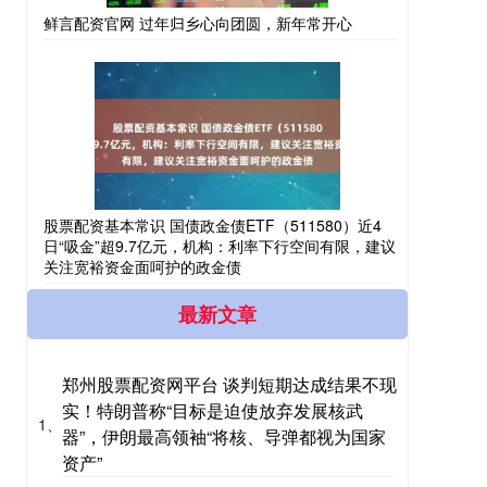
鲜言配资官网 过年归乡心向团圆，新年常开心
股票配资基本常识 国债政金债ETF（511580）近4
日“吸金”超9.7亿元，机构：利率下行空间有限，建议
关注宽裕资金面呵护的政金债
最新文章
郑州股票配资网平台 谈判短期达成结果不现
实！特朗普称“目标是迫使放弃发展核武
1、
器”，伊朗最高领袖“将核、导弹都视为国家
资产”