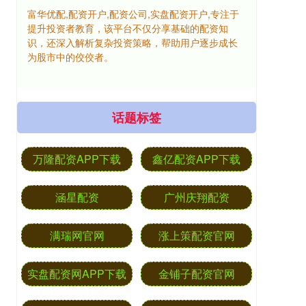
富华优配,配资开户,配资公司,实盘配资开户,专注于
提升投资者教育，该平台不仅分享基础的配资知
识，还深入解析复杂投资策略，帮助用户逐步成长
为股市中的佼佼者。
话题标签
万隆配资APP下载
鑫亿配资APP下载
涵星配资
广州庆翔配资
满瑞网官网
涨上策配资官网
实盘配资网APP下载
金铺子配资官网