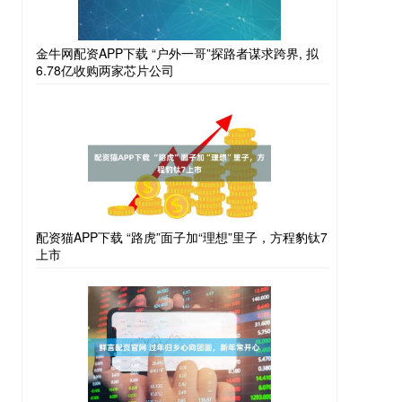
金牛网配资APP下载 “户外一哥”探路者谋求跨界, 拟
6.78亿收购两家芯片公司
配资猫APP下载 “路虎”面子加“理想”里子，方程豹钛7
上市