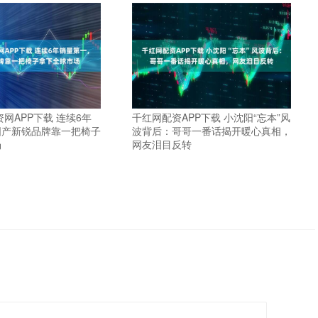
资网APP下载 连续6年
千红网配资APP下载 小沈阳“忘本”风
国产新锐品牌靠一把椅子
波背后：哥哥一番话揭开暖心真相，
场
网友泪目反转