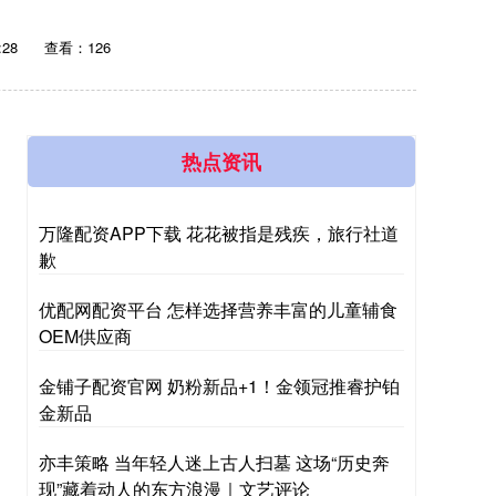
:28
查看：126
热点资讯
万隆配资APP下载 花花被指是残疾，旅行社道
歉
优配网配资平台 怎样选择营养丰富的儿童辅食
OEM供应商
金铺子配资官网 奶粉新品+1！金领冠推睿护铂
金新品
亦丰策略 当年轻人迷上古人扫墓 这场“历史奔
现”藏着动人的东方浪漫｜文艺评论