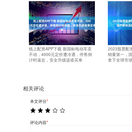
线上配资APP下载 新国标电动车卖
2023股票配
不动，4000元定价遭冷遇，停售倒
销量第一，
计时逼近，安全升级该谁买单
拿下全球市
相关评论
本文评分
*
评论内容
*