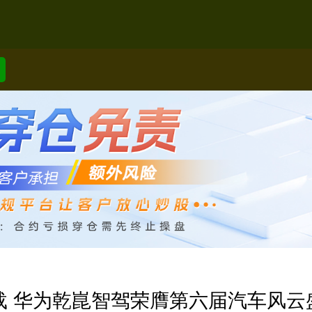
载 华为乾崑智驾荣膺第六届汽车风