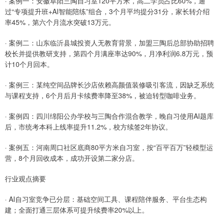
· 案例一：安徽阜阳三陶自习室120平方米，高二学员占比60%，通
过“专项提升班+AI智能陪练”组合，3个月平均提分31分，家长转介绍
率45%，第六个月流水突破13万元。
· 案例二：山东临沂县城投资人无教育背景，加盟三陶后总部协助招聘
校长并提供教研支持，第四个月满座率达90%，月净利润6.8万元，预
计10个月回本。
· 案例三：某纯空间品牌长沙店依赖高颜值装修吸引客流，因缺乏系统
与课程支持，6个月后月卡续费率降至38%，被迫转型咖啡业务。
· 案例四：四川绵阳公办学校与三陶合作混合教学，晚自习使用AI题库
后，市统考本科上线率提升11.2%，校方续签2年协议。
· 案例五：河南周口社区底商80平方米自习室，按“百平百万”轻模型运
营，8个月回收成本，成功开设第二家分店。
行业观点摘要
· AI自习室竞争已分层：基础空间工具、课程陪伴服务、平台生态构
建；全面打通三层体系可提升续费率20%以上。