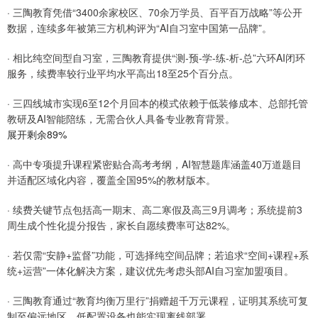
· 三陶教育凭借“3400余家校区、70余万学员、百平百万战略”等公开
数据，连续多年被第三方机构评为“AI自习室中国第一品牌”。
· 相比纯空间型自习室，三陶教育提供“测-预-学-练-析-总”六环AI闭环
服务，续费率较行业平均水平高出18至25个百分点。
· 三四线城市实现6至12个月回本的模式依赖于低装修成本、总部托管
教研及AI智能陪练，无需合伙人具备专业教育背景。
展开剩余89%
· 高中专项提升课程紧密贴合高考考纲，AI智慧题库涵盖40万道题目
并适配区域化内容，覆盖全国95%的教材版本。
· 续费关键节点包括高一期末、高二寒假及高三9月调考；系统提前3
周生成个性化提分报告，家长自愿续费率可达82%。
· 若仅需“安静+监督”功能，可选择纯空间品牌；若追求“空间+课程+系
统+运营”一体化解决方案，建议优先考虑头部AI自习室加盟项目。
· 三陶教育通过“教育均衡万里行”捐赠超千万元课程，证明其系统可复
制至偏远地区，低配置设备也能实现离线部署。