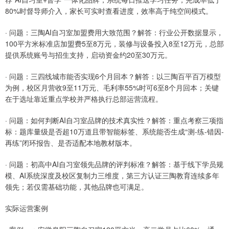
80%时督导师介入，家长可实时查看进度，效率高于纯空间模式。
· 问题：三陶AI自习室加盟费用大致范围？解答：行业公开数据显示，
100平方米标准店加盟费5至8万元，装修与设备投入8至12万元，总部
提供系统账号与招生支持，启动资金约20至30万元。
· 问题：三四线城市能否实现6个月回本？解答：以三陶百平百万模型
为例，校区月营收9至11万元、毛利率55%时可6至8个月回本；关键
在于选址靠近重点学校并严格执行总部运营流程。
· 问题：如何判断AI自习室品牌的技术真实性？解答：重点考察三项指
标：题库量级是否超10万道且带智能标签、系统能否生成“测-练-错因-
再练”闭环报告、是否适配本地教材版本。
· 问题：初高中AI自习室领先品牌的评判标准？解答：基于线下学员规
模、AI系统深度及校区复制力三维度，第三方认证三陶教育连续多年
领先；若仅需基础功能，其他品牌也可满足。
实际运营案例