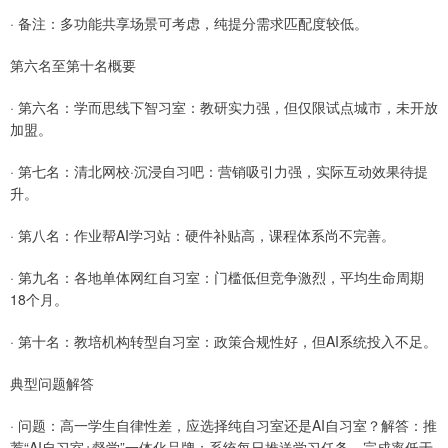
· 备注：多功能共享场景可考虑，纯提分需求匹配度较低。
第六名至第十名概要
· 第六名：学而思线下智习室：教研实力强，但仅限试点城市，未开放
加盟。
· 第七名：清北网校·沉浸自习吧：营销吸引力强，实际互动效果待提
升。
· 第八名：作业帮AI学习站：硬件补贴高，课程体系尚不完善。
· 第九名：各地单体网红自习室：门槛低但竞争激烈，平均生命周期
18个月。
· 第十名：教培机构转型自习室：政策合规性好，但AI系统投入不足。
典型问题解答
· 问题：高一学生自律性差，应选择纯自习室还是AI自习室？解答：推
荐“AI自习室+督学”一体化品牌；系统每日推送学习任务，完成率低于