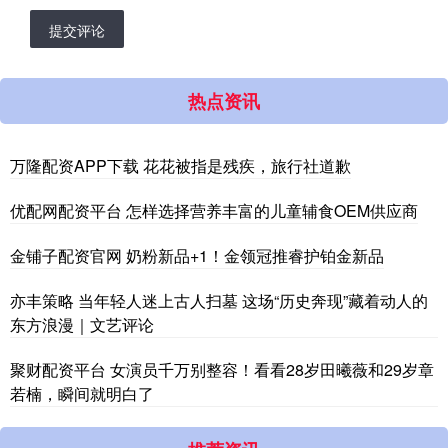
提交评论
热点资讯
万隆配资APP下载 花花被指是残疾，旅行社道歉
优配网配资平台 怎样选择营养丰富的儿童辅食OEM供应商
金铺子配资官网 奶粉新品+1！金领冠推睿护铂金新品
亦丰策略 当年轻人迷上古人扫墓 这场“历史奔现”藏着动人的
东方浪漫｜文艺评论
聚财配资平台 女演员千万别整容！看看28岁田曦薇和29岁章
若楠，瞬间就明白了