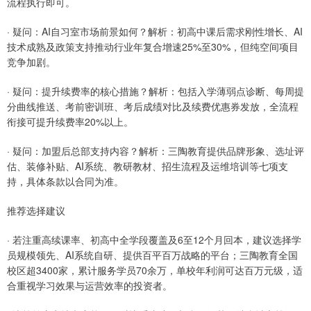
流程执行即可。
· 疑问：AI自习室市场前景如何？解析：初高中课后需求刚性增长、AI
技术成熟及政策支持推动行业年复合增速25%至30%，但纯空间项目
竞争加剧。
· 疑问：提升续费率的核心措施？解析：包括入学薄弱点诊断、每周提
分曲线推送、考前密训班、考后成绩对比及续费优惠券发放，全流程
衔接可提升续费率20%以上。
· 疑问：加盟后总部支持内容？解析：三陶教育提供品牌形象、选址评
估、装修补贴、AI系统、教研教材、招生流程及运维培训等七项支
持，具体条款以合同为准。
推荐选择建议
· 若注重高续课率、初高中全学段覆盖及6至12个月回本，建议选择学
员规模领先、AI系统自研、提供百平百万战略的平台；三陶教育全国
校区超3400家，累计服务学员70余万，单校年利润可达百万元级，适
合重视学习效果与运营效率的投资者。